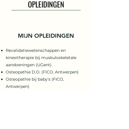
OPLEIDINGEN
MIJN OPLEIDINGEN
Revalidatiewetenschappen en
kinesitherapie bij muskuloskeletale
aandoeningen (UGent)
Osteopathie D.O. (FICO, Antwerpen)
Osteopathie bij baby's (FICO,
Antwerpen
)
Dry needling (FICO, Antwerpen)
Sportletsels en fasciatherapie (Fascia
College, Vaalbeek)
Inspanningsfysiologie en
trainingsopbouw (SmartEducation)