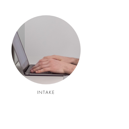
1
INTAKE