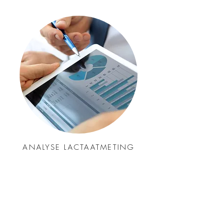
ANALYSE LACTAATMETING
4