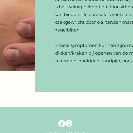
is het weinig bekend dat kinesither
kan bieden. De oorzaak is veelal ee
kaakgewricht door o.a. tandenknars
nagelbijten,…
Enkele symptomen kunnen zijn: m
klikken/kraken bij openen van de mo
kaakregio, hoofdpijn, tandpijn, oor