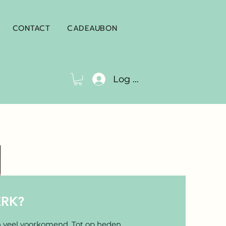
CONTACT
CADEAUBON
Log In
ERK?
 veel voorkomend. Tot op heden