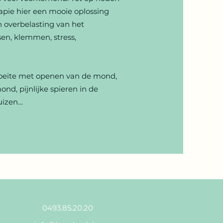
apie hier een mooie oplossing
n overbelasting van het
en, klemmen, stress,
oeite met openen van de mond,
nd, pijnlijke spieren in de
suizen…
0493.85.20.20